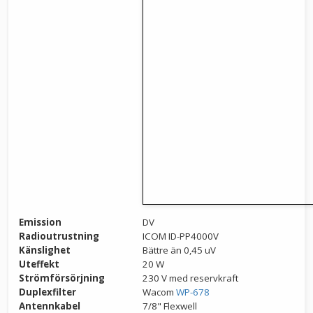
Emission
DV
Radioutrustning
ICOM ID-PP4000V
Känslighet
Bättre än 0,45 uV
Uteffekt
20 W
Strömförsörjning
230 V med reservkraft
Duplexfilter
Wacom
WP-678
Antennkabel
7/8" Flexwell