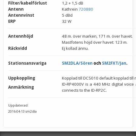
Filter/kabelförlust
1,2 + 1,5 dB
Antenn
Kathrein
720880
Antennvinst
5 dBd
ERP
32 W
Antennhöjd
48 m. över marken, 171 m. över havet.
Mastfotens höjd över havet: 123 m.
Räckvidd
Ej kollad ännu.
Stationsansvariga
SM2DLA/Sören
och
SM2FXT/Jan
.
Uppkoppling
Kopplad till DCS010 default kopplad till 
ID-RP4000V is a 440 MHz digital voice
Anmärkning
connects to the ID-RP2C.
Uppdaterad:
2016-04-13 sm2dla