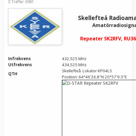
Träffar: 3081
Skellefteå Radioama
Amatörradiosign
Repeater SK2RFV, RU36
Infrekvens
432,525 MHz
Utfrekvens
434,525 MHz
Skellefteå. Lokator KP04LS
QTH
Position: 64°46'26.8"N 20°57'9.3"E