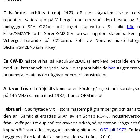
Tillståndet erhölls i
maj 1973
, då med signalen SK2FV. Förs
repeatern sattes upp på Vitberget norr om stan, den bestod av 2 
ombyggda SRA C-22:or och inget duplexfilter. Se bild
här
n
Folke/SM2AYE och Sören/SM2DLA pulsar uppför slalombacken 
Vitberget bärande på C22:orna. Foto av Norrans mästerfotogr
Stickan/SM2BNS (silent key).
En CW-ID
måste vi ha, så Raoul/SM2DOL (silent key), beställde en h
med TTL-kretsar och började löda. Se separat bildsida
här
. ID-generat
är numera ersatt av en någoy modernare konstruktion.
Allt var frid
och fröjd tills kommunen körde igång ett multikanalsys
på 146 MHz i samma mast 1987, . bauta-QRM m a o!
Februari 1988
flyttade vi till 'stora masten' på grannberget och där sit
den än. Samtidigt ersattes SRAn av en Sonab RU-16, industriöversko
från Lövånger. Ett duplexfilter krävdes också, så operation "såga och f
kopparrör" startades, byggbeskrivning hittades i
QST juli 1972
. En lo
byggdes på en labbplatta som test, den satt där till 2010!