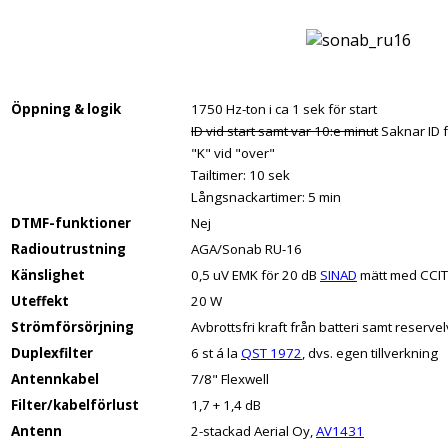
Öppning & logik
1750 Hz-ton i ca 1 sek för start
ID vid start samt var 10:e minut
Saknar ID 
"K" vid "over"
Tailtimer: 10 sek
Långsnackartimer: 5 min
DTMF-funktioner
Nej
Radioutrustning
AGA/Sonab RU-16
Känslighet
0,5 uV EMK för 20 dB
SINAD
mätt med CCITT
Uteffekt
20 W
Strömförsörjning
Avbrottsfri kraft från batteri samt reservel
Duplexfilter
6 st á la
QST 1972
, dvs. egen tillverkning
Antennkabel
7/8" Flexwell
Filter/kabelförlust
1,7 + 1,4 dB
Antenn
2-stackad Aerial Oy,
AV1431