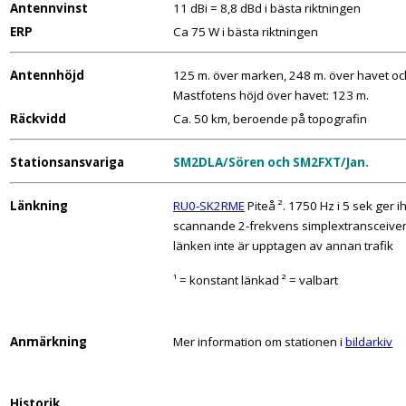
Antennvinst
11 dBi = 8,8 dBd i bästa riktningen
ERP
Ca 75 W i bästa riktningen
Antennhöjd
125 m. över marken, 248 m. över havet o
Mastfotens höjd över havet: 123 m.
Räckvidd
Ca. 50 km, beroende på topografin
Stationsansvariga
SM2DLA/Sören och SM2FXT/Jan.
Länkning
RU0-SK2RME
Piteå ². 1750 Hz i 5 sek ger 
scannande 2-frekvens simplextransceiver i
länken inte är upptagen av annan trafik
¹ = konstant länkad ² = valbart
Anmärkning
Mer information om stationen i
bildarkiv
Historik