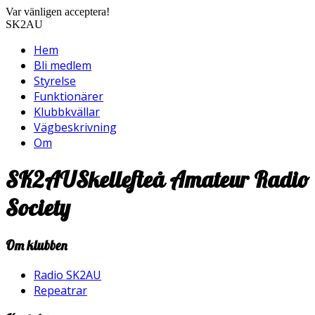
Var vänligen acceptera!
SK2AU
Hem
Bli medlem
Styrelse
Funktionärer
Klubbkvällar
Vägbeskrivning
Om
SK2AU
Skellefteå Amateur Radio
Society
Om klubben
Radio SK2AU
Repeatrar