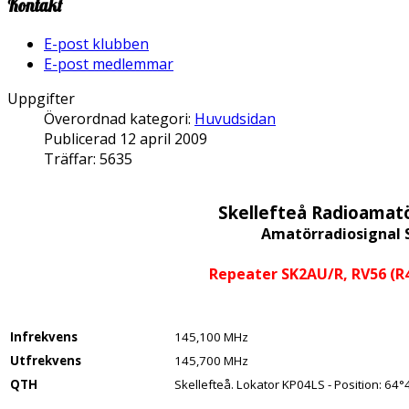
Kontakt
E-post klubben
E-post medlemmar
Uppgifter
Överordnad kategori:
Huvudsidan
Publicerad 12 april 2009
Träffar: 5635
Skellefteå Radioamat
Amatörradiosignal
Repeater SK2AU/R, RV56 (R4
Infrekvens
145,100 MHz
Utfrekvens
145,700 MHz
QTH
Skellefteå. Lokator KP04LS - Position: 64