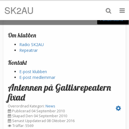
By visiting our website you agree that we are using cookies to ensure
SK2AU
you to get the best experience.
I understand !
Om klubben
Radio SK2AU
Repeatrar
Kontakt
E-post klubben
E-post medlemmar
Antennen på Galtisrepeatern
fixad
Överordnad Kategori:
News
Publicerad 04 September 2010
Skapad Den 04 September 2010
Senast Uppdaterad 08 Oktober 2016
Träffar: 5569