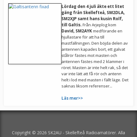
Lördag den 4 juli åkte ett litet
gäng från Skellefteå, SM2DLA,
SM2XJP samt hans kusin Rolf,
till Galtis.
Från Arjeplog kom
David, SM2AYK
medförande en
hjullastare för att ha till
mastfällningen. Den böjda delen av
antennen kapades bort, ett galvat
stålrör fästes mot masten och
antennen fästes med 2 klammer i
röret. Masten är inte helt rak, så det
var inte lätt att få rör och antenn
helt i lod med masten i fällt läge. Det
saknas liksom referenser...
Läs mer>>
Copyright © 2026 SK2AU - Skellefteå Radioamatörer. Alla