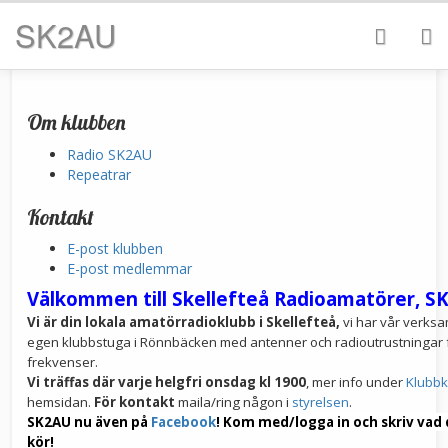
SK2AU
Om klubben
Radio SK2AU
Repeatrar
Kontakt
E-post klubben
E-post medlemmar
Välkommen till Skellefteå Radioamatörer, S
Vi är din lokala amatörradioklubb i Skellefteå,
vi har vår verksa
egen klubbstuga i Rönnbäcken med antenner och radioutrustningar f
frekvenser.
Vi träffas
där varje helgfri onsdag kl 1900
, mer info under
Klubbk
hemsidan.
För kontakt
maila/ring någon i
styrelsen
.
SK2AU nu även på
Facebook
! Kom med/logga in och skriv vad 
kör!