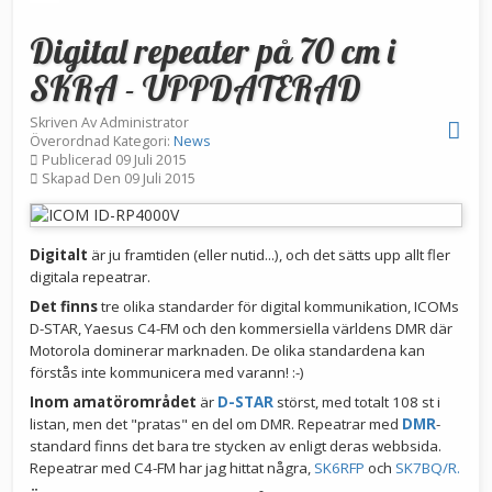
Digital repeater på 70 cm i
SKRA - UPPDATERAD
Skriven Av
Administrator
Överordnad Kategori:
News
Publicerad 09 Juli 2015
Skapad Den 09 Juli 2015
Digitalt
är ju framtiden (eller nutid...), och det sätts upp allt fler
digitala repeatrar.
Det finns
tre olika standarder för digital kommunikation, ICOMs
D-STAR, Yaesus C4-FM och den kommersiella världens DMR där
Motorola dominerar marknaden. De olika standardena kan
förstås inte kommunicera med varann! :-)
Inom amatörområdet
är
D-STAR
störst, med totalt 108 st i
listan, men det "pratas" en del om DMR. Repeatrar med
DMR
-
standard finns det bara tre stycken av enligt deras webbsida.
Repeatrar med C4-FM har jag hittat några,
SK6RFP
och
SK7BQ/R.