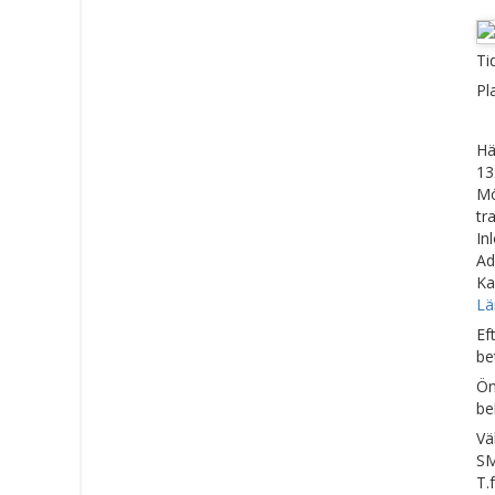
Ti
Pl
Hä
13
Mö
tra
In
Ad
Ka
Län
Ef
be
Ön
be
Vä
SM
T.