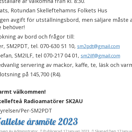
ställare är välkomna från kl. 8:30.
lats, Rotundan Skelleftehamns Folkets Hus
ngen avgift för utställningsbord, men säljare måst
e behöver!
kning av bord och frågor till:
r, SM2PDT, tel. 070-630 51 10,
sm2pdt@gmail.com
efan, SM2ILF, tel 070-217 04 01,
sm2ilf@gmail.com
dvanlig servering av mackor, kaffe, te, läsk och var
lotsning på 145,700 (R4).
armt välkommen!
kellefteå Radioamatörer SK2AU
tyrelsen/Per-SM2PDT
allelse årsmöte 2023
riven Av
Administrator
Publicerad 17 Januari 2023
Skapad Den 17 Januar