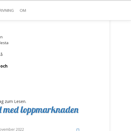
RIVNING
OM
!
en
lesta
å
 och
ag zum Lesen.
and med loppmarknaden
ovember 2022