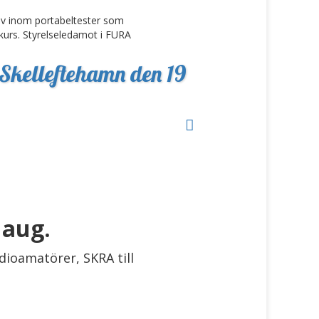
iv inom portabeltester som
kurs. Styrelseledamot i FURA
Skelleftehamn den 19
 aug.
dioamatörer, SKRA till