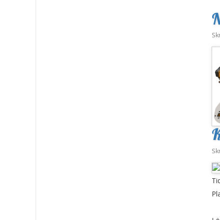
N
Sk
K
Sk
Ti
Pl