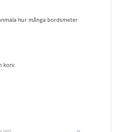
e anmäla hur många bordsmeter
m korv.
i 2023