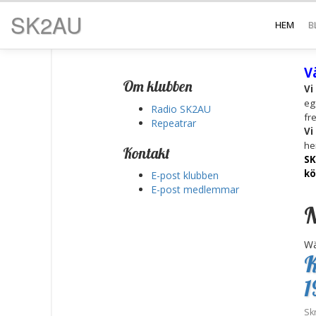
SK2AU
HEM
B
V
Om klubben
Vi
eg
Radio SK2AU
fr
Repeatrar
Vi
he
Kontakt
SK
kö
E-post klubben
E-post medlemmar
N
Wä
K
1
Sk