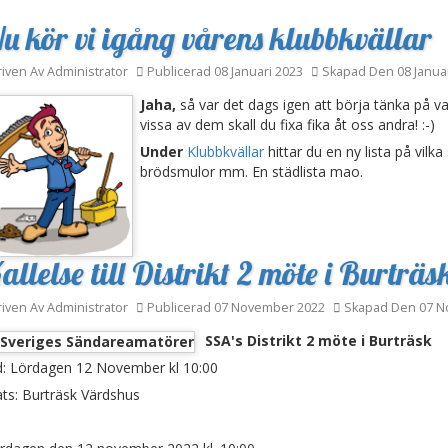
u kör vi igång vårens klubbkvällar
riven Av
Administrator
Publicerad 08 Januari 2023
Skapad Den 08 Januar
Jaha,
så var det dags igen att börja tänka på va
vissa av dem skall du fixa fika åt oss andra! :-)
Under
Klubbkvällar
hittar du en ny lista på vilk
brödsmulor mm. En städlista mao.
allelse till Distrikt 2 möte i Burträs
riven Av
Administrator
Publicerad 07 November 2022
Skapad Den 07 N
SSA's Distrikt 2 möte i Burträsk
d: Lördagen 12 November kl 10:00
ats: Burträsk Värdshus