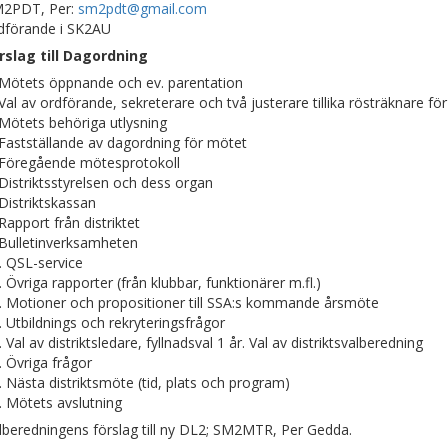
2PDT, Per:
sm2pdt@gmail.com
dförande i SK2AU
rslag till Dagordning
 Mötets öppnande och ev. parentation
 Val av ordförande, sekreterare och två justerare tillika rösträknare fö
 Mötets behöriga utlysning
 Fastställande av dagordning för mötet
 Föregående mötesprotokoll
 Distriktsstyrelsen och dess organ
 Distriktskassan
 Rapport från distriktet
 Bulletinverksamheten
. QSL-service
. Övriga rapporter (från klubbar, funktionärer m.fl.)
. Motioner och propositioner till SSA:s kommande årsmöte
. Utbildnings och rekryteringsfrågor
. Val av distriktsledare, fyllnadsval 1 år. Val av distriktsvalberedning
. Övriga frågor
. Nästa distriktsmöte (tid, plats och program)
. Mötets avslutning
lberedningens förslag till ny DL2; SM2MTR, Per Gedda.