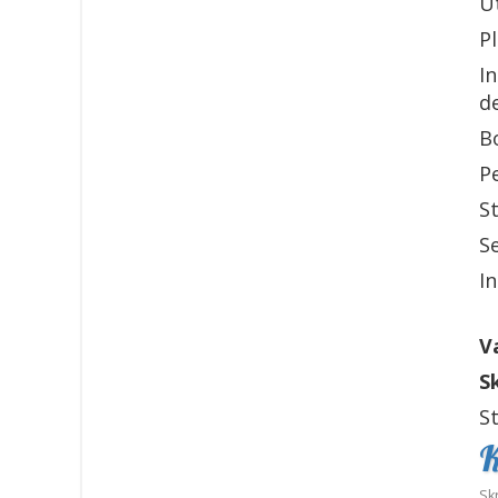
Ut
P
I
d
Bo
Pe
St
Se
In
V
S
S
K
Sk