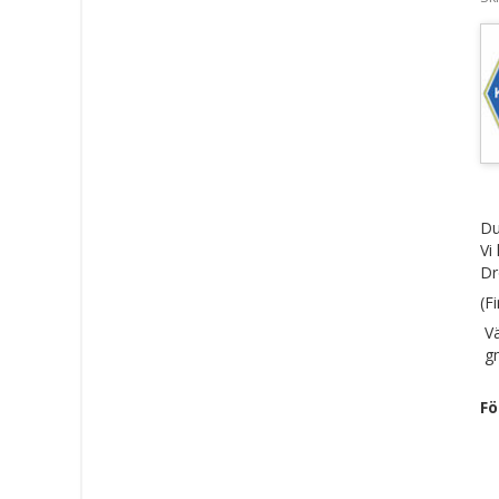
Du
Vi
Dr
(F
Vä
gm
Fö