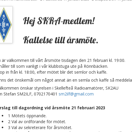
Hej SKRA-medlem!
Kallelse till årsmöte.
 är välkommen till vårt årsmöte tisdagen den 21 februari kl. 19:00.
 håller till som vanligt i vår klubbstuga ute på Rönnbäcken.
op in från kl. 18:00, efter mötet blir det semlor och kaffe.
inns det önskemål om något annat än en semla och kaffe så meddela
lkommen önskar styrelsen i Skellefteå Radioamatörer, SK2AU
 Stefan SM2ILF, 0702170401
sm2ilf@gmail.com
rslag till dagordning vid årsmöte 21 februari 2023
1 Mötets öppnande.
2 Val av ordförande för mötet.
3 Val av sekreterare för årsmötet.