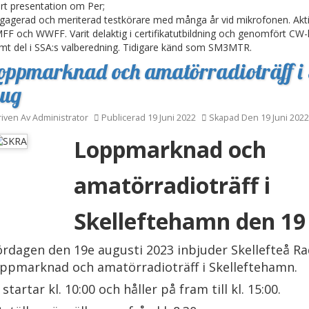
rt presentation om Per;
gagerad och meriterad testkörare med många år vid mikrofonen. Akt
FF och WWFF. Varit delaktig i certifikatutbildning och genomfört CW-
mt del i SSA:s valberedning. Tidigare känd som SM3MTR.
oppmarknad och amatörradioträff i 
ug
riven Av
Administrator
Publicerad 19 Juni 2022
Skapad Den 19 Juni 2022
Loppmarknad och
amatörradioträff i
Skelleftehamn den 19
ördagen den 19e augusti 2023 inbjuder Skellefteå Ra
oppmarknad och amatörradioträff i Skelleftehamn.
 startar kl. 10:00 och håller på fram till kl. 15:00.