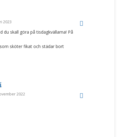
i 2023
d du skall göra på tisdagkvällarna! På
a som sköter fikat och städar bort
k
ovember 2022