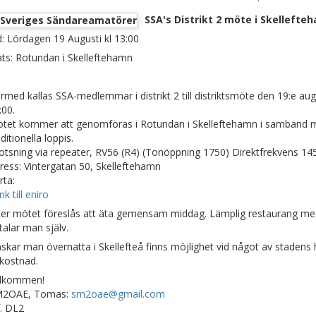
SSA's Distrikt 2 möte i Skellefte
d: Lördagen 19 Augusti kl 13:00
ats: Rotundan i Skelleftehamn
rmed kallas SSA-medlemmar i distrikt 2 till distriktsmöte den 19:e augu
:00.
tet kommer att genomföras i Rotundan i Skelleftehamn i samband 
ditionella loppis.
lotsning via repeater, RV56 (R4) (Tonöppning 1750) Direktfrekvens 14
ress: Vintergatan 50, Skelleftehamn
rta:
k till eniro
ter mötet föreslås att äta gemensam middag. Lämplig restaurang m
talar man själv.
skar man övernatta i Skellefteå finns möjlighet vid något av stadens 
kostnad.
lkommen!
2OAE, Tomas:
sm2oae@gmail.com
f. DL2