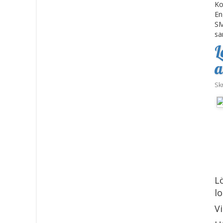
Ko
En
SM
sa
L
a
Sk
L
l
Vi