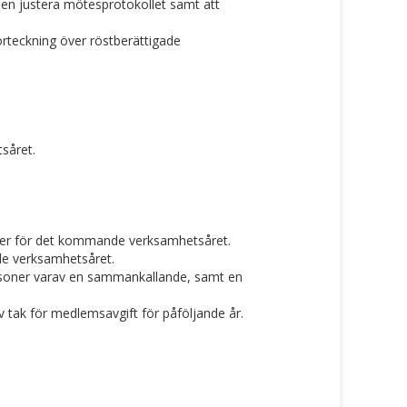
en justera mötesprotokollet samt att
rteckning över röstberättigade
såret.
ioner för det kommande verksamhetsåret.
de verksamhetsåret.
ersoner varav en sammankallande, samt en
 tak för medlemsavgift för påföljande år.