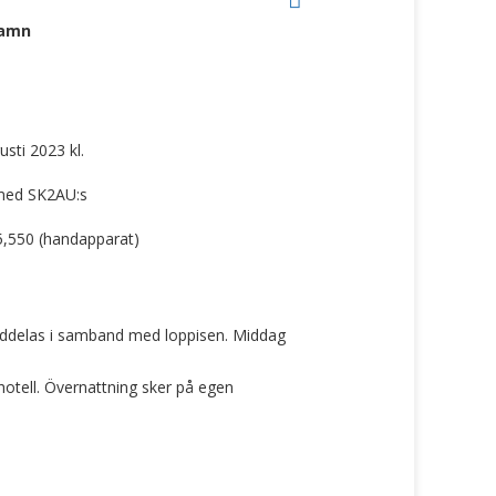
hamn
sti 2023 kl.
med SK2AU:s
5,550 (handapparat)
eddelas i samband med loppisen. Middag
hotell. Övernattning sker på egen