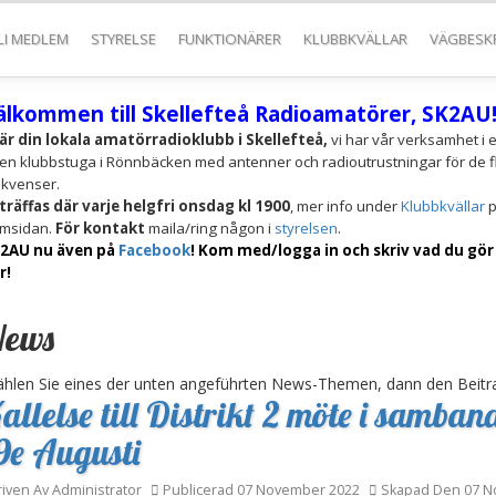
LI MEDLEM
STYRELSE
FUNKTIONÄRER
KLUBBKVÄLLAR
VÄGBESK
älkommen till Skellefteå Radioamatörer, SK2AU
 är din lokala amatörradioklubb i Skellefteå,
vi har vår verksamhet i 
en klubbstuga i Rönnbäcken med antenner och radioutrustningar för de f
ekvenser.
 träffas
där varje helgfri onsdag kl 1900
, mer info under
Klubbkvällar
p
msidan.
För kontakt
maila/ring någon i
styrelsen
.
2AU nu även på
Facebook
! Kom med/logga in och skriv vad du gör
r!
ews
hlen Sie eines der unten angeführten News-Themen, dann den Beitr
allelse till Distrikt 2 möte i samb
9e Augusti
riven Av
Administrator
Publicerad 07 November 2022
Skapad Den 07 N