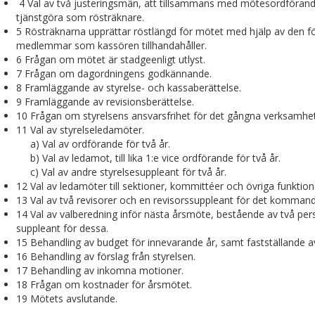
4 Val av två justeringsmän, att tillsammans med mötesordförand
tjänstgöra som rösträknare.
5 Rösträknarna upprättar röstlängd för mötet med hjälp av den fö
medlemmar som kassören tillhandahåller.
6 Frågan om mötet är stadgeenligt utlyst.
7 Frågan om dagordningens godkännande.
8 Framläggande av styrelse- och kassaberättelse.
9 Framläggande av revisionsberättelse.
10 Frågan om styrelsens ansvarsfrihet för det gångna verksamhet
11 Val av styrelseledamöter.
a) Val av ordförande för två år.
b) Val av ledamot, till lika 1:e vice ordförande för två år.
c) Val av andre styrelsesuppleant för två år.
12 Val av ledamöter till sektioner, kommittéer och övriga funkt
13 Val av två revisorer och en revisorssuppleant för det komman
14 Val av valberedning inför nästa årsmöte, bestående av två p
suppleant för dessa.
15 Behandling av budget för innevarande år, samt fastställande av
16 Behandling av förslag från styrelsen.
17 Behandling av inkomna motioner.
18 Frågan om kostnader för årsmötet.
19 Mötets avslutande.