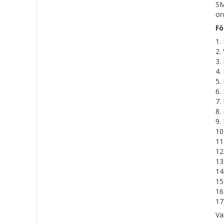
SM
or
Fö
1.
2.
3.
4.
5.
6.
7.
8.
9.
10
11
12
13
14
15
16
17
Va